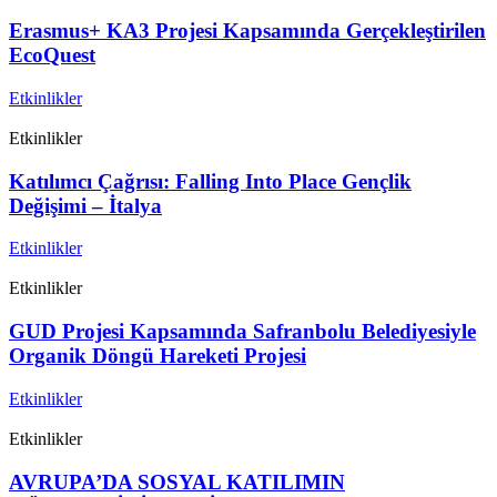
Erasmus+ KA3 Projesi Kapsamında Gerçekleştirilen
EcoQuest
Etkinlikler
Etkinlikler
Katılımcı Çağrısı: Falling Into Place Gençlik
Değişimi – İtalya
Etkinlikler
Etkinlikler
GUD Projesi Kapsamında Safranbolu Belediyesiyle
Organik Döngü Hareketi Projesi
Etkinlikler
Etkinlikler
AVRUPA’DA SOSYAL KATILIMIN