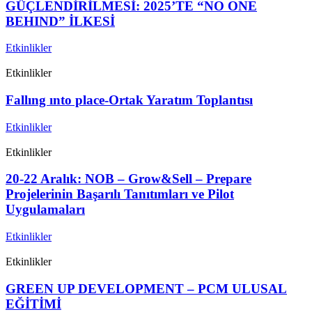
GÜÇLENDİRİLMESİ: 2025’TE “NO ONE
BEHIND” İLKESİ
Etkinlikler
Etkinlikler
Fallıng ınto place-Ortak Yaratım Toplantısı
Etkinlikler
Etkinlikler
20-22 Aralık: NOB – Grow&Sell – Prepare
Projelerinin Başarılı Tanıtımları ve Pilot
Uygulamaları
Etkinlikler
Etkinlikler
GREEN UP DEVELOPMENT – PCM ULUSAL
EĞİTİMİ