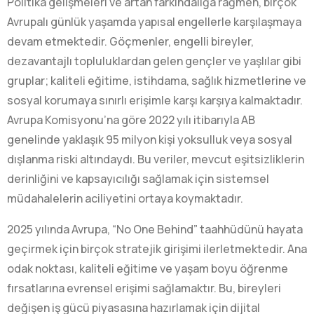
Politika gelişmeleri ve artan farkındalığa rağmen, birçok
Avrupalı günlük yaşamda yapısal engellerle karşılaşmaya
devam etmektedir. Göçmenler, engelli bireyler,
dezavantajlı topluluklardan gelen gençler ve yaşlılar gibi
gruplar; kaliteli eğitime, istihdama, sağlık hizmetlerine ve
sosyal korumaya sınırlı erişimle karşı karşıya kalmaktadır.
Avrupa Komisyonu’na göre 2022 yılı itibarıyla AB
genelinde yaklaşık 95 milyon kişi yoksulluk veya sosyal
dışlanma riski altındaydı. Bu veriler, mevcut eşitsizliklerin
derinliğini ve kapsayıcılığı sağlamak için sistemsel
müdahalelerin aciliyetini ortaya koymaktadır.
2025 yılında Avrupa, “No One Behind” taahhüdünü hayata
geçirmek için birçok stratejik girişimi ilerletmektedir. Ana
odak noktası, kaliteli eğitime ve yaşam boyu öğrenme
fırsatlarına evrensel erişimi sağlamaktır. Bu, bireyleri
değişen iş gücü piyasasına hazırlamak için dijital