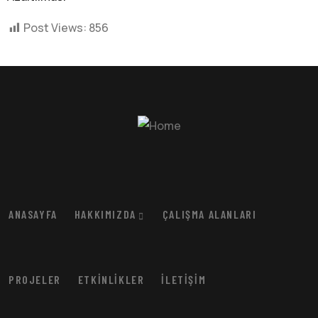
Post Views:
856
ANASAYFA
HAKKIMIZDA
ÇALIŞMA ALANLARI
PROJELER
ETKINLIKLER
İLETIŞIM