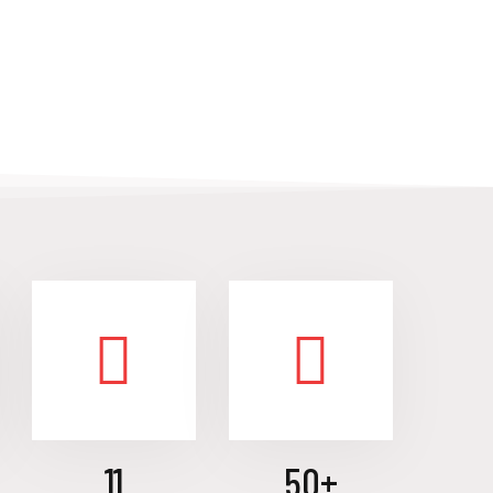
11
50
+