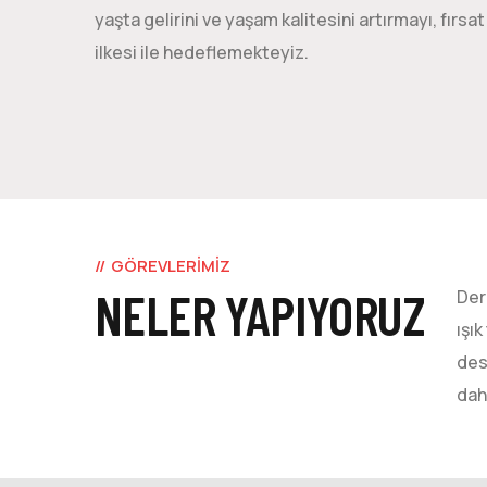
yaşta gelirini ve yaşam kalitesini artırmayı, fırsat 
ilkesi ile hedeflemekteyiz.
GÖREVLERİMİZ
NELER YAPIYORUZ
Der
ışı
des
dah