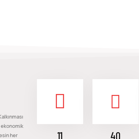
 Kalkınması
e ekonomik
11
40
esin her