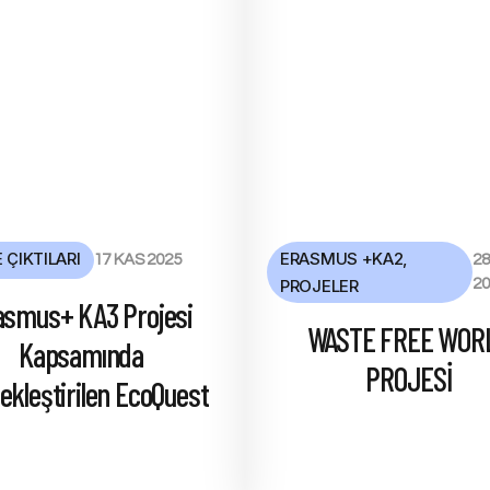
 ÇIKTILARI
ERASMUS +KA2
,
17 KAS 2025
2
PROJELER
20
asmus+ KA3 Projesi
WASTE FREE WOR
Kapsamında
PROJESİ
ekleştirilen EcoQuest