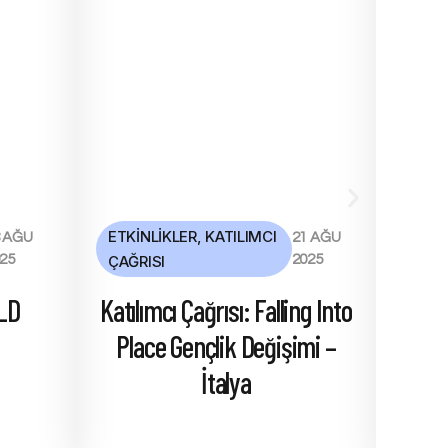
ETKINLIKLER
,
KATILIMCI
ETKI
8 AĞU
21 AĞU
25
ÇAĞRISI
2025
GUD
LD
Katılımcı Çağrısı: Falling Into
Saf
Place Gençlik Değişimi –
Org
İtalya