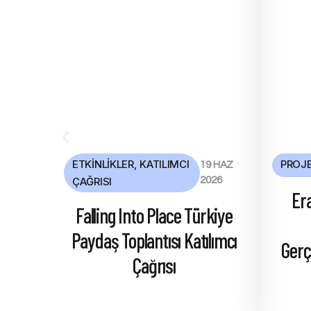
ETKINLIKLER
,
KATILIMCI
PROJE
19 HAZ
ÇAĞRISI
2026
Er
Falling Into Place Türkiye
Paydaş Toplantısı Katılımcı
Gerç
Çağrısı