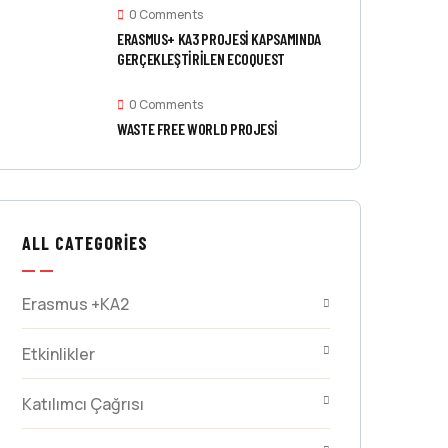
0 Comments
ERASMUS+ KA3 PROJESI KAPSAMINDA
GERÇEKLEŞTIRILEN ECOQUEST
0 Comments
WASTE FREE WORLD PROJESİ
ALL CATEGORIES
Erasmus +KA2
Etkinlikler
Katılımcı Çağrısı