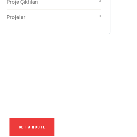
Proje Çıktıları
Projeler
GET FREE
CONSULTATIONS
SPECIAL ADVISORS
Quis autem vel eum
iure repreh ende
GET A QUOTE