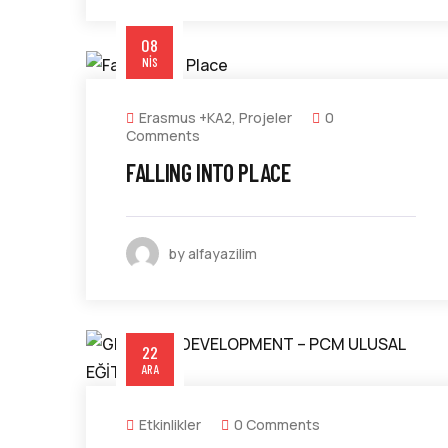
08
NIS
Erasmus +KA2
,
Projeler
0
Comments
FALLING INTO PLACE
by alfayazilim
22
ARA
Etkinlikler
0 Comments