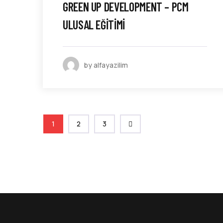
GREEN UP DEVELOPMENT – PCM
ULUSAL EĞİTİMİ
by alfayazilim
1
2
3