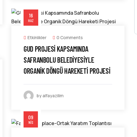
16
HAZ
Etkinlikler
0 Comments
GUD PROJESI KAPSAMINDA
SAFRANBOLU BELEDIYESIYLE
ORGANIK DÖNGÜ HAREKETI PROJESI
by alfayazilim
09
NIS