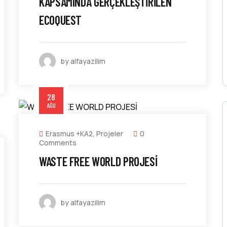
KAPSAMINDA GERÇEKLEŞTIRILEN
ECOQUEST
by alfayazilim
28
AĞU
Erasmus +KA2
,
Projeler
0
Comments
WASTE FREE WORLD PROJESİ
by alfayazilim